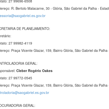
tato: 27 99696-6508
ereço: R. Bertolo Malacarne, 30 - Glória, São Gabriel da Palha - Estad
essoria
@saogabriel.es.gov.br
CRETARIA DE PLANEJAMENTO:
retário:
tato: 27 99982-4119
ereço:
Praça Vicente Glazar, 159, Bairro Glória, São Gabriel da Palha 
NTROLADORIA GERAL:
ponsável:
Cleber Rogério Oakes
tato: 27 99772-0545
ereço:
Praça Vicente Glazar, 159, Bairro Glória, São Gabriel da Palha 
troladoria@saogabriel.es.gov.br
OCURADORIA GERAL: