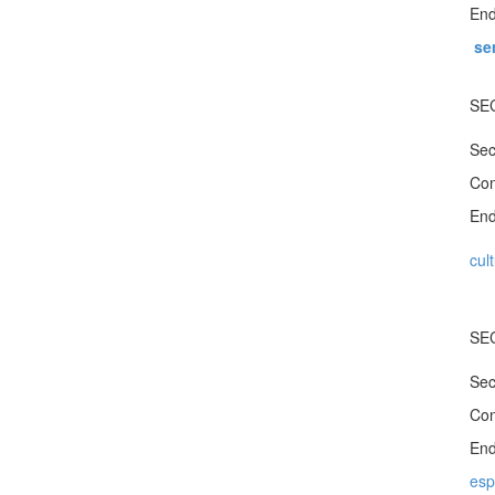
End
se
SE
Sec
Con
End
cul
SE
Sec
Con
End
esp