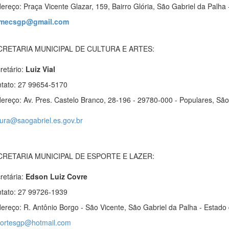
ereço:
Praça Vicente Glazar, 159, Bairro Glória, São Gabriel da Palha 
mecsgp@gmail.com
CRETARIA MUNICIPAL DE CULTURA E ARTES:
retári
o
:
Luiz Vial
tato: 27 99654-5170
ereço: Av. Pres. Castelo Branco, 28-196 - 29780-000 - Populares, São 
tura@saogabriel.es.gov.br
CRETARIA MUNICIPAL DE ESPORTE E LAZER:
retária:
Edson Luiz Covre
tato: 27 99726-1939
ereço: R. Antônio Borgo - São Vicente, São Gabriel da Palha - Estado 
ortesgp@hotmail.com