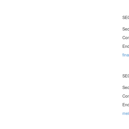
SE
Sec
Con
End
fin
SE
Sec
Con
End
mei