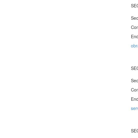
SE
Sec
Con
End
obr
SE
Sec
Con
End
ser
SE