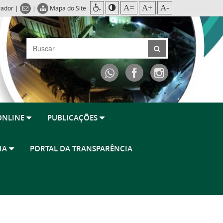
A=
A+
A-
rador
|
|
Mapa do Site
ONLINE
PUBLICAÇÕES
RIA
PORTAL DA TRANSPARÊNCIA