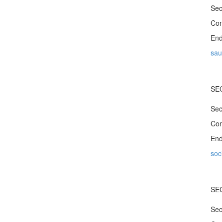
Sec
Con
End
sau
SE
Sec
Con
End
soc
SE
Sec