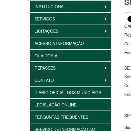
S
INSTITUCIONAL
SERVIÇOS
GA
LICITAÇÕES
Res
ACESSO A INFORMAÇÃO
Con
End
OUVIDORIA
REPASSES
SE
Sec
CONTATO
Con
DIÁRIO OFICIAL DOS MUNICÍPIOS
End
LEGISLAÇÃO ONLINE
SE
PERGUNTAS FREQUENTES
Sec
SERVIÇO DE INFORMAÇÃO AO