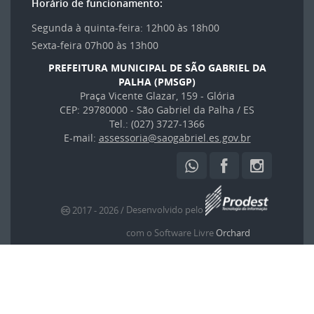
Horário de funcionamento:
Segunda à quinta-feira: 12h00 às 18h00
Sexta-feira 07h00 às 13h00
PREFEITURA MUNICIPAL DE SÃO GABRIEL DA
PALHA (PMSGP)
Praça Vicente Glazar, 159 - Glória
CEP: 29780000 - São Gabriel da Palha / ES
Tel.: (027) 3727-1366
E-mail:
assessoria@saogabriel.es.gov.br
Desenvolvido pelo
2017
- 2026
/
com o Software Livre
Orchard