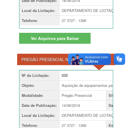
Data de Publicação
:
18/06/2019
Local da Licitação
:
DEPARTAMENTO DE LICITAÇÕES
Telefone
:
27 3727 - 1366
Ver
Arquivos para Baixar
PREGÃO PRESENCIAL N.º 035/2019
Nº da Licitação
:
035
Objeto
:
Aquisição de equipamentos para o CR
Modalidade
:
Pregão Presencial
Situação
:
Data de Publicação
:
14/06/2019
Data de Ab
Local da Licitação
:
DEPARTAMENTO DE LICITAÇÕES
Telefone
:
27 3727 - 1366
Email
: