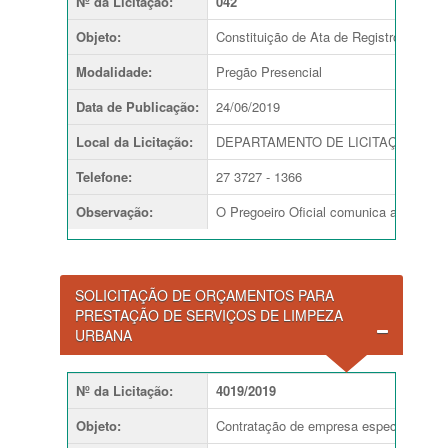
Nº da Licitação
:
042
Objeto
:
Constituição de Ata de Registro de Preç
Modalidade
:
Pregão Presencial
Data de Publicação
:
24/06/2019
Local da Licitação
:
DEPARTAMENTO DE LICITAÇÕES
Telefone
:
27 3727 - 1366
Observação
:
O Pregoeiro Oficial comunica aos inter
SOLICITAÇÃO DE ORÇAMENTOS PARA
PRESTAÇÃO DE SERVIÇOS DE LIMPEZA
URBANA
Nº da Licitação
:
4019/2019
Objeto
:
Contratação de empresa especializada e