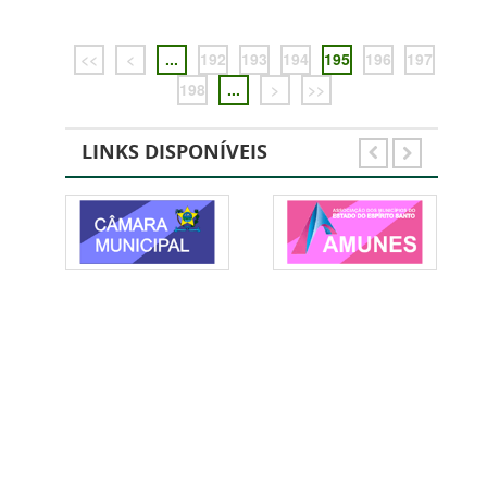
<<
<
...
192
193
194
195
196
197
198
...
>
>>
LINKS DISPONÍVEIS