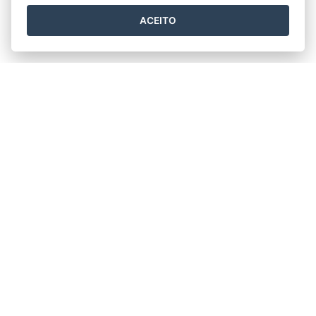
ACEITO
Horário de funcionamento:
Segunda à quinta-feira: 12h00 às 18h00
Sexta-feira 07h00 às 13h00
PREFEITURA MUNICIPAL DE SÃO GABRIEL DA
PALHA (PMSGP)
Praça Vicente Glazar, 159 - Glória
CEP: 29780000 - São Gabriel da Palha / ES