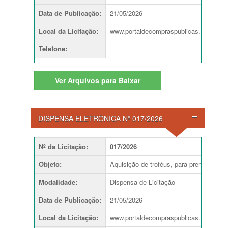
Data de Publicação
:
21/05/2026
Local da Licitação
:
www.portaldecompraspublicas.com.br
Telefone
:
Ver
Arquivos para Baixar
DISPENSA ELETRÔNICA Nº 017/2026
Nº da Licitação
:
017/2026
Objeto
:
Aquisição de troféus, para premiação n
Modalidade
:
Dispensa de Licitação
Si
Data de Publicação
:
21/05/2026
Dat
Local da Licitação
:
www.portaldecompraspublicas.com.br