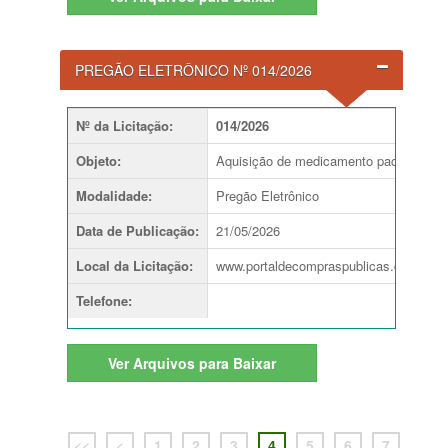
PREGÃO ELETRÔNICO Nº 014/2026
Nº da Licitação
:
014/2026
Objeto
:
Aquisição de medicamento pactuado par
Modalidade
:
Pregão Eletrônico
Si
Data de Publicação
:
21/05/2026
Da
Local da Licitação
:
www.portaldecompraspublicas.com.br
Telefone
:
Em
Ver
Arquivos para Baixar
<<
<
1
2
3
4
5
6
7