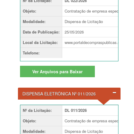
Nº da Licitação
:
DL 022/2026
Objeto
:
Contratação de empresa especializada e
Modalidade
:
Dispensa de Licitação
Data de Publicação
:
25/05/2026
Local da Licitação
:
www.portaldecompraspublicas.com.br
Telefone
:
Ver
Arquivos para Baixar
DISPENSA ELETRÔNICA Nº 011/2026
Nº da Licitação
:
DL 011/2026
Objeto
:
Contratação de empresa especializada em
Modalidade
:
Dispensa de Licitação