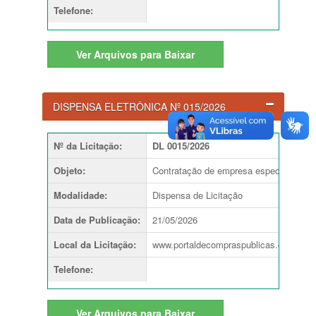
Telefone
:
Em
Ver
Arquivos para Baixar
DISPENSA ELETRÔNICA Nº 015/2026
Nº da Licitação
:
DL 0015/2026
Objeto
:
Contratação de empresa especializada p
Modalidade
:
Dispensa de Licitação
Data de Publicação
:
21/05/2026
Local da Licitação
:
www.portaldecompraspublicas.com.br
Telefone
:
Ver
Arquivos para Baixar